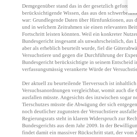
Demgegenüber stand das in der gesetzlich geforder
berücksichtigende Wissen, das aus den schwerbelas
war: Grundlegende Daten über Hirnfunktionen, aus d
und in welchem Zeitrahmen sie einen relevanten Bei
Fortschritt leisten könnten. Weil ein konkreter Nut
Bundesgericht insgesamt als unwahrscheinlich, das L
aber als erheblich beurteilt wurde, fiel die Güterab
Versuchstiere und gegen die Durchführung der Expe
Bundesgericht berücksichtigte in seinem Entscheid 
verfassungsmässig verankerte Würde der Versuchstie
Der aktuell zu beurteilende Tierversuch ist inhaltlic
Versuchsanordnungen vergleichbar, womit auch die
ausfallen müsste. Angesichts des inzwischen sogar n
Tierschutzes müsste die Abwägung der sich entgegen
noch deutlicher zugunsten der Versuchstiere ausfalle
Regierungsrats steht in klarem Widerspruch zur Rec
Bundesgerichts aus dem Jahr 2009. In der Bewilligu
findet damit ein massiver Rückschritt statt, der vom