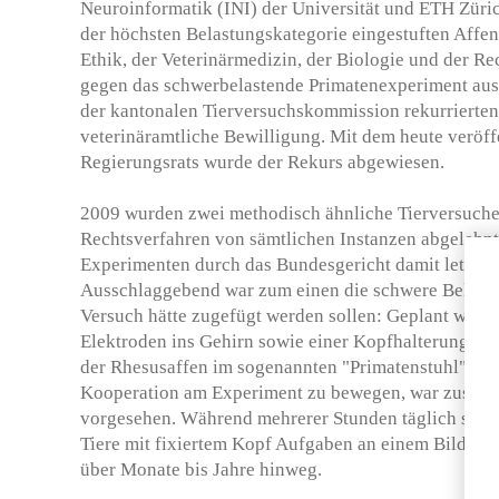
Neuroinformatik (INI) der Universität und ETH Züri
der höchsten Belastungskategorie eingestuften Affen
Ethik, der Veterinärmedizin, der Biologie und der Re
gegen das schwerbelastende Primatenexperiment aus
der kantonalen Tierversuchskommission rekurrierten 
veterinäramtliche Bewilligung. Mit dem heute veröff
Regierungsrats wurde der Rekurs abgewiesen.
2009 wurden zwei methodisch ähnliche Tierversuche
Rechtsverfahren von sämtlichen Instanzen abgelehn
Experimenten durch das Bundesgericht damit letztli
Ausschlaggebend war zum einen die schwere Belastu
Versuch hätte zugefügt werden sollen: Geplant war d
Elektroden ins Gehirn sowie einer Kopfhalterung am 
der Rhesusaffen im sogenannten "Primatenstuhl" dien
Kooperation am Experiment zu bewegen, war zusätzli
vorgesehen. Während mehrerer Stunden täglich sollte
Tiere mit fixiertem Kopf Aufgaben an einem Bildsch
über Monate bis Jahre hinweg.