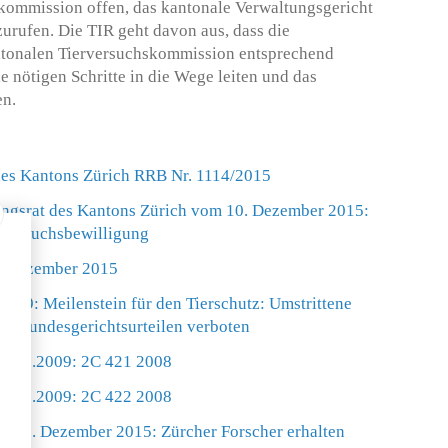
kommission offen, das kantonale Verwaltungsgericht
zurufen. Die TIR geht davon aus, dass die
antonalen Tierversuchskommission entsprechend
e nötigen Schritte in die Wege leiten und das
en.
des Kantons Zürich RRB Nr. 1114/2015
ngsrat des Kantons Zürich vom 10. Dezember 2015:
erversuchsbewilligung
. Dezember 2015
09: Meilenstein für den Tierschutz: Umstrittene
ch Bundesgerichtsurteilen verboten
 7.10.2009: 2C 421 2008
 7.10.2009: 2C 422 2008
m 10. Dezember 2015: Zürcher Forscher erhalten