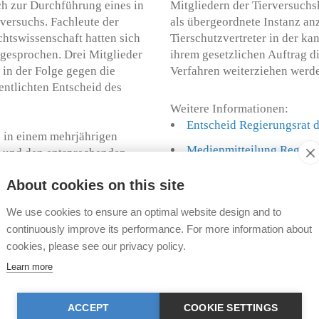
ch zur Durchführung eines in
Mitgliedern der Tierversuchs
versuchs. Fachleute der
als übergeordnete Instanz an
chtswissenschaft hatten sich
Tierschutzvertreter in der k
gesprochen. Drei Mitglieder
ihrem gesetzlichen Auftrag di
in der Folge gegen die
Verfahren weiterziehen werd
entlichten Entscheid des
Weitere Informationen:
Entscheid Regierungsrat 
 in einem mehrjährigen
Medienmitteilung Regieru
t und den entsprechenden
Regierungsrat schützt Ti
ch der Riegel geschoben.
About cookies on this site
ng, die den Tieren im
Medienmitteilung vom 10
ie Implantation von
We use cookies to ensure an optimal website design and to
Newsmeldung vom 13.10.20
Schädel, die zur Fixierung
continuously improve its performance. For more information about
Affenversuche bleiben na
en sollte. Um die Tiere zur
cookies, please see our privacy policy.
ch ein strikter Wasserentzug
Urteil Bundesgericht vom
n die durstig gehaltenen
Learn more
Urteil Bundesgericht vom
irm lösen – und das Ganze
Tages-Anzeiger online vo
ACCEPT
COOKIE SETTINGS