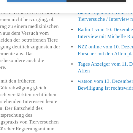
Okay für Versuch an Rhes
ten Güterabwägung zu
Radio Top online vom 10.
tenden Versuchen zu erwarten
Tierversuche / Interview 
enen nicht hervorging, ob
trag zu einem medizinischen
Radio 1 vom 10. Dezember
zen aus dem Versuch vom
Interview mit Michelle Ri
eiden der betroffenen Tiere
wägung deutlich zugunsten der
NZZ online vom 10. Dezem
rimente aus. Das
Forscher mit den Affen pl
insbesondere auch die
Tages Anzeiger vom 11. D
re.
Affen
h mit den früheren
watson vom 13. Dezember 
 Güterabwägung gleich
Bewilligung ist rechtswid
och verstärkten rechtlichen
stehenden Interessen heute
n. Der Entscheid des
htsprechung des
ngspraxis von Tierversuchen
 Zürcher Regierungsrat nun