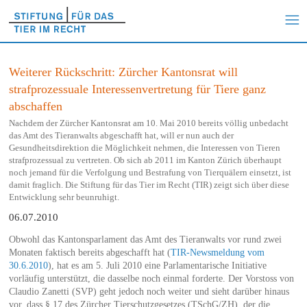
Weiterer Rückschritt: Zürcher Kantonsrat will
strafprozessuale Interessenvertretung für Tiere ganz
abschaffen
Nachdem der Zürcher Kantonsrat am 10. Mai 2010 bereits völlig unbedacht
das Amt des Tieranwalts abgeschafft hat, will er nun auch der
Gesundheitsdirektion die Möglichkeit nehmen, die Interessen von Tieren
strafprozessual zu vertreten. Ob sich ab 2011 im Kanton Zürich überhaupt
noch jemand für die Verfolgung und Bestrafung von Tierquälern einsetzt, ist
damit fraglich. Die Stiftung für das Tier im Recht (TIR) zeigt sich über diese
Entwicklung sehr beunruhigt.
06.07.2010
Obwohl das Kantonsparlament das Amt des Tieranwalts vor rund zwei
Monaten faktisch bereits abgeschafft hat (
TIR-Newsmeldung vom
30.6.2010
), hat es am 5. Juli 2010 eine Parlamentarische Initiative
vorläufig unterstützt, die dasselbe noch einmal forderte. Der Vorstoss von
Claudio Zanetti (SVP) geht jedoch noch weiter und sieht darüber hinaus
vor, dass § 17 des Zürcher Tierschutzgesetzes (TSchG/ZH), der die