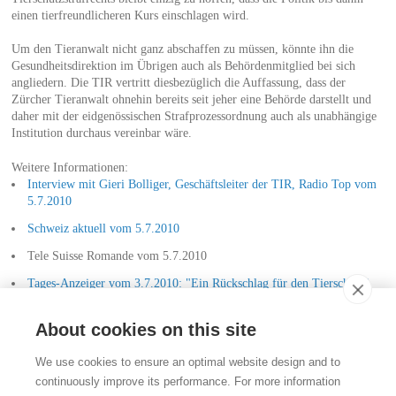
einen tierfreundlicheren Kurs einschlagen wird.
Um den Tieranwalt nicht ganz abschaffen zu müssen, könnte ihn die
Gesundheitsdirektion im Übrigen auch als Behördenmitglied bei sich
angliedern. Die TIR vertritt diesbezüglich die Auffassung, dass der
Zürcher Tieranwalt ohnehin bereits seit jeher eine Behörde darstellt und
daher mit der eidgenössischen Strafprozessordnung auch als unabhängige
Institution durchaus vereinbar wäre.
Weitere Informationen:
Interview mit Gieri Bolliger, Geschäftsleiter der TIR, Radio Top vom
5.7.2010
Schweiz aktuell vom 5.7.2010
Tele Suisse Romande vom 5.7.2010
Tages-Anzeiger vom 3.7.2010: "Ein Rückschlag für den Tierschutz"
Tele Top vom 5.7.2010 (ca. ab 3:15 Min.)
About cookies on this site
Kontakt
We use cookies to ensure an optimal website design and to
Stiftung für das Tier im Recht (TIR)
continuously improve its performance. For more information
Rigistrasse 9