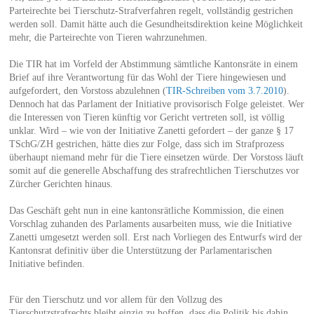
Parteirechte bei Tierschutz-Strafverfahren regelt, vollständig gestrichen
werden soll. Damit hätte auch die Gesundheitsdirektion keine Möglichkeit
mehr, die Parteirechte von Tieren wahrzunehmen.
Die TIR hat im Vorfeld der Abstimmung sämtliche Kantonsräte in einem
Brief auf ihre Verantwortung für das Wohl der Tiere hingewiesen und
aufgefordert, den Vorstoss abzulehnen (
TIR-Schreiben vom 3.7.2010
).
Dennoch hat das Parlament der Initiative provisorisch Folge geleistet. Wer
die Interessen von Tieren künftig vor Gericht vertreten soll, ist völlig
unklar. Wird – wie von der Initiative Zanetti gefordert – der ganze § 17
TSchG/ZH gestrichen, hätte dies zur Folge, dass sich im Strafprozess
überhaupt niemand mehr für die Tiere einsetzen würde. Der Vorstoss läuft
somit auf die generelle Abschaffung des strafrechtlichen Tierschutzes vor
Zürcher Gerichten hinaus.
Das Geschäft geht nun in eine kantonsrätliche Kommission, die einen
Vorschlag zuhanden des Parlaments ausarbeiten muss, wie die Initiative
Zanetti umgesetzt werden soll. Erst nach Vorliegen des Entwurfs wird der
Kantonsrat definitiv über die Unterstützung der Parlamentarischen
Initiative befinden.
Für den Tierschutz und vor allem für den Vollzug des
Tierschutzstrafrechts bleibt einzig zu hoffen, dass die Politik bis dahin