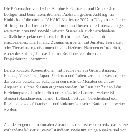
Die Präsentation von Dr.iur. Antoine F. Goetschel und Dr.iur. Gieri
Bolliger fand beim internationalen Publikum grossen Anklang. Im
Hinblick auf die nächste IAHAIO-Konferenz 2007 in Tokyo hat sich die
Stiftung für das Tier im Recht darum entschlossen, ihre Untersuchungen
weiterzuführen und sowohl weiteren Staaten als auch verschiedene
zusätzliche Aspekte des Tieres im Recht in den Vergleich mit
einzubeziehen. Hierfür sind Zusammenarbeiten mit Juristen, Tierärzten
oder Tierschutzorganisationen in verschiedenen Nationen erforderlich,
wobei die Stiftung für das Tier im Recht die koordinierende
Projektleitung übernimmt.
Bereits konnten Kooperationen mit Fachleuten aus Grossbritannien,
Kanada, Neuseeland, Japan, Südkorea und Italien vereinbart werden, die
das bereits bestehende Schema in den nächsten Monaten durch die
Angaben aus ihren Staaten ergänzen werden. Im Lauf der Zeit soll das
Beziehungsnetz kontinuierlich um zusätzliche Länder – weitere EU-
Staaten (Skandinavien, Irland, Holland, Portugal, Griechenland etc.),
Russland sowie afrikanischer und südamerikanischer Nationen – erweitert
werden.
Ziel der engen internationalen Zusammenarbeit ist es einerseits, das bereits
vorhandene Muster zu vervollständigen sowie um einige Aspekte und vor