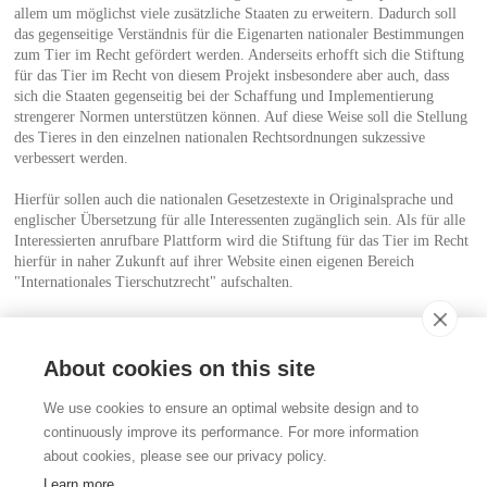
allem um möglichst viele zusätzliche Staaten zu erweitern. Dadurch soll
das gegenseitige Verständnis für die Eigenarten nationaler Bestimmungen
zum Tier im Recht gefördert werden. Anderseits erhofft sich die Stiftung
für das Tier im Recht von diesem Projekt insbesondere aber auch, dass
sich die Staaten gegenseitig bei der Schaffung und Implementierung
strengerer Normen unterstützen können. Auf diese Weise soll die Stellung
des Tieres in den einzelnen nationalen Rechtsordnungen sukzessive
verbessert werden.
Hierfür sollen auch die nationalen Gesetzestexte in Originalsprache und
englischer Übersetzung für alle Interessenten zugänglich sein. Als für alle
Interessierten anrufbare Plattform wird die Stiftung für das Tier im Recht
hierfür in naher Zukunft auf ihrer Website einen eigenen Bereich
"Internationales Tierschutzrecht" aufschalten.
Weitere Informationen:
Glasgow Presentation Global Perspective (PDF)
About cookies on this site
Kontakt
We use cookies to ensure an optimal website design and to
Stiftung für das Tier im Recht (TIR)
continuously improve its performance. For more information
Rigistrasse 9
about cookies, please see our privacy policy.
CH - 8006 Zürich
+41 (0)43 443 06 43
Learn more