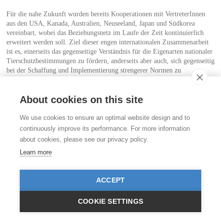
Für die nahe Zukunft wurden bereits Kooperationen mit VertreterInnen
aus den USA, Kanada, Australien, Neuseeland, Japan und Südkorea
vereinbart, wobei das Beziehungsnetz im Laufe der Zeit kontinuierlich
erweitert werden soll. Ziel dieser engen internationalen Zusammenarbeit
ist es, einerseits das gegenseitige Verständnis für die Eigenarten nationaler
Tierschutzbestimmungen zu fördern, anderseits aber auch, sich gegenseitig
bei der Schaffung und Implementierung strengerer Normen zu
unterstützen und auf diese Weise die Stellung des Tieres in den einzelnen
nationalen Rechtsordnungen sukzessive zu verbessern.
About cookies on this site
Kontakt
We use cookies to ensure an optimal website design and to
Stiftung für das Tier im Recht (TIR)
continuously improve its performance. For more information
Rigistrasse 9
about cookies, please see our privacy policy.
CH - 8006 Zürich
+41 (0)43 443 06 43
Learn more
info@tierimrecht.org
Ihre Spende kann von den Steuern abgezogen werden.
ACCEPT
IBAN: CH17 0900 0000 8770 0700 7, PostFinance CHF
IBAN: CH39 0900 0000 9113 3025 5, PostFinance EUR
IBAN: CH22 8080 8001 5799 0350 4, Raiffeisenbank CHF
COOKIE SETTINGS
© TIR / Impressum und Datenschutz