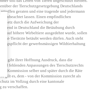
mmer soll das Leben von Tieren ungeschützt bleiben.
enüber der Tierschutzgesetzgebung Deutschlands
ntertreffen geraten und eine tragende und jedermann
ng unbeachtet lassen. Einen empfindlichen
utzgesetz durch die Aufweichung der
 während in Deutschland die Betäubung durch
 und auf höhere Wirbeltiere ausgedehnt wurde, sollen
 Nicht-Tierärzte betäubt werden dürfen. Auch steht
igungspflicht der gewerbsmässigen Wildtierhaltung
Recht gibt ihrer Hoffnung Ausdruck, dass die
 und fehlenden Anpassungen des Tierschutzrechts
 die Kommission selber und später durch die Räte
re gilt es, dem - von der Kommission zurecht als
rschutz im Vollzug durch eine kantonale
g zu verschaffen.