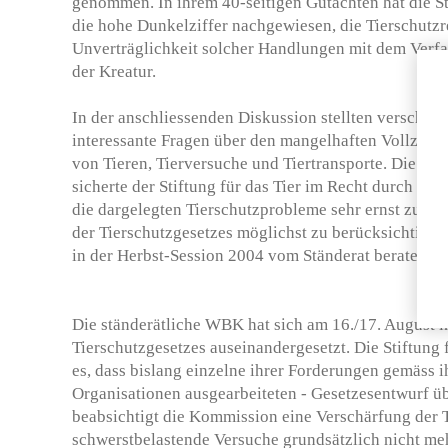
genommen. In ihrem 40-seitigen Gutachten hat die St
die hohe Dunkelziffer nachgewiesen, die Tierschutzr
Unverträglichkeit solcher Handlungen mit dem Verf
der Kreatur.
In der anschliessenden Diskussion stellten verschie
interessante Fragen über den mangelhaften Vollzug i
von Tieren, Tierversuche und Tiertransporte. Die st
sicherte der Stiftung für das Tier im Recht durch ihr
die dargelegten Tierschutzprobleme sehr ernst zu ne
der Tierschutzgesetzes möglichst zu berücksichtigen.
in der Herbst-Session 2004 vom Ständerat beraten w
Die ständerätliche WBK hat sich am 16./17. August i
Tierschutzgesetzes auseinandergesetzt. Die Stiftung 
es, dass bislang einzelne ihrer Forderungen gemäss i
Organisationen ausgearbeiteten - Gesetzesentwurf 
beabsichtigt die Kommission eine Verschärfung der T
schwerstbelastende Versuche grundsätzlich nicht me