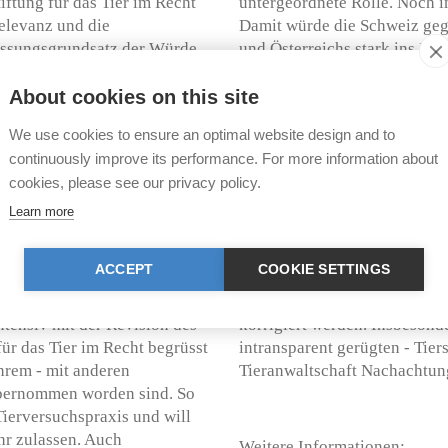
iftung für das Tier im Recht
untergeordnete Rolle. Noch i
elevanz und die
Damit würde die Schweiz geg
assungsgrundsatz der Würde
und Österreichs stark ins Hi
einsehbare Tierschutzforderu
Rückschritt soll das Tiersch
About cookies on this site
dene StänderätInnen
Betäubungspflicht erfahren:
We use cookies to ensure an optimal website design and to
m Tierschutz, über das Töten
Tierärzte kürzlich verschärft
continuously improve its performance. For more information about
änderätliche Kommission
künftig alle Tiere auch durch
cookies, please see our privacy policy.
e Präsidentin ausdrücklich zu,
eine Aufweichung der Bewill
hmen und bei der Revision
zu befürchten.
Learn more
 Das Tierschutzgesetz sollte
erden.
Die Stiftung für das Tier im 
ACCEPT
COOKIE SETTINGS
geschilderten Aufweichungen
an die neuen Umstände durch
ntensiv mit der Revision des
korrigiert werden. Insbesonde
für das Tier im Recht begrüsst
intransparent gerügten - Tie
hrem - mit anderen
Tieranwaltschaft Nachachtun
übernommen worden sind. So
ierversuchspraxis und will
hr zulassen. Auch
Weitere Informationen: