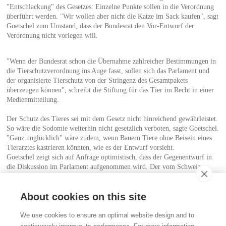
"Entschlackung" des Gesetzes: Einzelne Punkte sollen in die Verordnung
überführt werden. "Wir wollen aber nicht die Katze im Sack kaufen", sagt
Goetschel zum Umstand, dass der Bundesrat den Vor-Entwurf der
Verordnung nicht vorlegen will.
"Wenn der Bundesrat schon die Übernahme zahlreicher Bestimmungen in
die Tierschutzverordnung ins Auge fasst, sollen sich das Parlament und
der organisierte Tierschutz von der Stringenz des Gesamtpakets
überzeugen können", schreibt die Stiftung für das Tier im Recht in einer
Medienmitteilung.
Der Schutz des Tieres sei mit dem Gesetz nicht hinreichend gewährleistet.
So wäre die Sodomie weiterhin nicht gesetzlich verboten, sagte Goetschel.
"Ganz unglücklich" wäre zudem, wenn Bauern Tiere ohne Beisein eines
Tierarztes kastrieren könnten, wie es der Entwurf vorsieht.
Goetschel zeigt sich auf Anfrage optimistisch, dass der Gegenentwurf in
die Diskussion im Parlament aufgenommen wird. Der vom Schweizer
Tierschutz STS eingereichten Volksinitiative "Tierschutz - JA!" räumt er
indes nur geringe Chancen für eine Annahme ein.
About cookies on this site
Kontakt
We use cookies to ensure an optimal website design and to
Stiftung für das Tier im Recht (TIR)