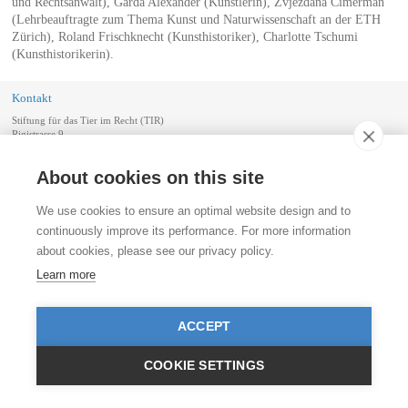
und Rechtsanwalt), Garda Alexander (Künstlerin), Zvjezdana Cimerman
(Lehrbeauftragte zum Thema Kunst und Naturwissenschaft an der ETH
Zürich), Roland Frischknecht (Kunsthistoriker), Charlotte Tschumi
(Kunsthistorikerin).
Kontakt
Stiftung für das Tier im Recht (TIR)
Rigistrasse 9
CH - 8006 Zürich
+41 (0)43 443 06 43
About cookies on this site
info@tierimrecht.org
Ihre Spende kann von den Steuern abgezogen werden.
We use cookies to ensure an optimal website design and to
IBAN: CH17 0900 0000 8770 0700 7, PostFinance CHF
continuously improve its performance. For more information
IBAN: CH39 0900 0000 9113 3025 5, PostFinance EUR
about cookies, please see our privacy policy.
IBAN: CH22 8080 8001 5799 0350 4, Raiffeisenbank CHF
Learn more
© TIR / Impressum und Datenschutz
ACCEPT
COOKIE SETTINGS