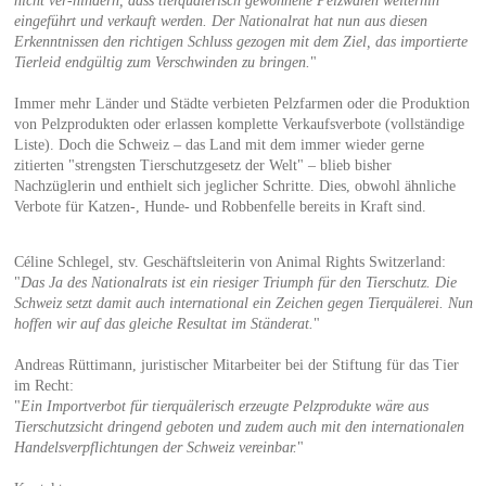
nicht ver-hindern, dass tierquälerisch gewonnene Pelzwaren weiterhin
eingeführt und verkauft werden. Der Nationalrat hat nun aus diesen
Erkenntnissen den richtigen Schluss gezogen mit dem Ziel, das importierte
Tierleid endgültig zum Verschwinden zu bringen.
"
Immer mehr Länder und Städte verbieten Pelzfarmen oder die Produktion
von Pelzprodukten oder erlassen komplette Verkaufsverbote (vollständige
Liste). Doch die Schweiz – das Land mit dem immer wieder gerne
zitierten "strengsten Tierschutzgesetz der Welt" – blieb bisher
Nachzüglerin und enthielt sich jeglicher Schritte. Dies, obwohl ähnliche
Verbote für Katzen-, Hunde- und Robbenfelle bereits in Kraft sind.
Céline Schlegel, stv. Geschäftsleiterin von Animal Rights Switzerland:
"
Das Ja des Nationalrats ist ein riesiger Triumph für den Tierschutz. Die
Schweiz setzt damit auch international ein Zeichen gegen Tierquälerei. Nun
hoffen wir auf das gleiche Resultat im Ständerat.
"
Andreas Rüttimann, juristischer Mitarbeiter bei der Stiftung für das Tier
im Recht:
"
Ein Importverbot für tierquälerisch erzeugte Pelzprodukte wäre aus
Tierschutzsicht dringend geboten und zudem auch mit den internationalen
Handelsverpflichtungen der Schweiz vereinbar.
"