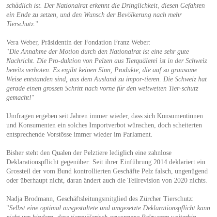
schädlich ist. Der Nationalrat erkennt die Dringlichkeit, diesen Gefahren
ein Ende zu setzen, und den Wunsch der Bevölkerung nach mehr
Tierschutz.
"
Vera Weber, Präsidentin der Fondation Franz Weber:
"
Die Annahme der Motion durch den Nationalrat ist eine sehr gute
Nachricht. Die Pro-duktion von Pelzen aus Tierquälerei ist in der Schweiz
bereits verboten. Es ergibt keinen Sinn, Produkte, die auf so grausame
Weise entstanden sind, aus dem Ausland zu impor-tieren. Die Schweiz hat
gerade einen grossen Schritt nach vorne für den weltweiten Tier-schutz
gemacht!
"
Umfragen ergeben seit Jahren immer wieder, dass sich Konsumentinnen
und Konsumenten ein solches Importverbot wünschen, doch scheiterten
entsprechende Vorstösse immer wieder im Parlament.
Bisher steht den Qualen der Pelztiere lediglich eine zahnlose
Deklarationspflicht gegenüber: Seit ihrer Einführung 2014 deklariert ein
Grossteil der vom Bund kontrollierten Geschäfte Pelz falsch, ungenügend
oder überhaupt nicht, daran ändert auch die Teilrevision von 2020 nichts.
Nadja Brodmann, Geschäftsleitungsmitglied des Zürcher Tierschutz:
"
Selbst eine optimal ausgestaltete und umgesetzte Deklarationspflicht kann