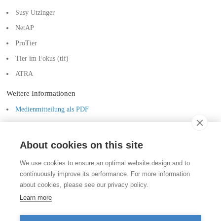
Susy Utzinger
NetAP
ProTier
Tier im Fokus (tif)
ATRA
Weitere Informationen
Medienmitteilung als PDF
Communiqué de presse
About cookies on this site
Kontakt
We use cookies to ensure an optimal website design and to
Stiftung für das Tier im Recht (TIR)
continuously improve its performance. For more information
Rigistrasse 9
about cookies, please see our privacy policy.
CH - 8006 Zürich
+41 (0)43 443 06 43
Learn more
info@tierimrecht.org
Ihre Spende kann von den Steuern abgezogen werden.