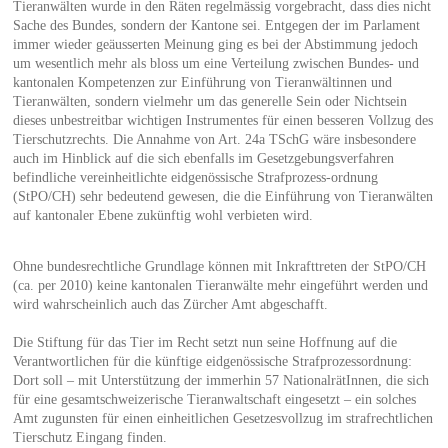
Tieranwälten wurde in den Räten regelmässig vorgebracht, dass dies nicht
Sache des Bundes, sondern der Kantone sei. Entgegen der im Parlament
immer wieder geäusserten Meinung ging es bei der Abstimmung jedoch
um wesentlich mehr als bloss um eine Verteilung zwischen Bundes- und
kantonalen Kompetenzen zur Einführung von Tieranwältinnen und
Tieranwälten, sondern vielmehr um das generelle Sein oder Nichtsein
dieses unbestreitbar wichtigen Instrumentes für einen besseren Vollzug des
Tierschutzrechts. Die Annahme von Art. 24a TSchG wäre insbesondere
auch im Hinblick auf die sich ebenfalls im Gesetzgebungsverfahren
befindliche vereinheitlichte eidgenössische Strafprozess-ordnung
(StPO/CH) sehr bedeutend gewesen, die die Einführung von Tieranwälten
auf kantonaler Ebene zukünftig wohl verbieten wird.
Ohne bundesrechtliche Grundlage können mit Inkrafttreten der StPO/CH
(ca. per 2010) keine kantonalen Tieranwälte mehr eingeführt werden und
wird wahrscheinlich auch das Zürcher Amt abgeschafft.
Die Stiftung für das Tier im Recht setzt nun seine Hoffnung auf die
Verantwortlichen für die künftige eidgenössische Strafprozessordnung:
Dort soll – mit Unterstützung der immerhin 57 NationalrätInnen, die sich
für eine gesamtschweizerische Tieranwaltschaft eingesetzt – ein solches
Amt zugunsten für einen einheitlichen Gesetzesvollzug im strafrechtlichen
Tierschutz Eingang finden.