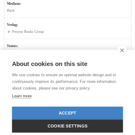
Medium:
Buch
Verlag:
Perseus Books Group
Status:
Verfügbar
About cookies on this site
Kontakt
We use cookies to ensure an optimal website design and to
Stiftung für das Tier im Recht (TIR)
continuously improve its performance. For more information
Rigistrasse 9
about cookies, please see our privacy policy.
CH - 8006 Zürich
+41 (0)43 443 06 43
Learn more
info@tierimrecht.org
Ihre Spende kann von den Steuern abgezogen werden.
ACCEPT
IBAN: CH17 0900 0000 8770 0700 7, PostFinance CHF
IBAN: CH39 0900 0000 9113 3025 5, PostFinance EUR
IBAN: CH22 8080 8001 5799 0350 4, Raiffeisenbank CHF
COOKIE SETTINGS
© TIR / Impressum und Datenschutz