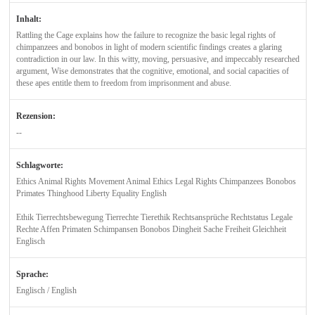
Inhalt:
Rattling the Cage explains how the failure to recognize the basic legal rights of
chimpanzees and bonobos in light of modern scientific findings creates a glaring
contradiction in our law. In this witty, moving, persuasive, and impeccably researched
argument, Wise demonstrates that the cognitive, emotional, and social capacities of
these apes entitle them to freedom from imprisonment and abuse.
Rezension:
--
Schlagworte:
Ethics Animal Rights Movement Animal Ethics Legal Rights Chimpanzees Bonobos
Primates Thinghood Liberty Equality English
Ethik Tierrechtsbewegung Tierrechte Tierethik Rechtsansprüche Rechtstatus Legale
Rechte Affen Primaten Schimpansen Bonobos Dingheit Sache Freiheit Gleichheit
Englisch
Sprache:
Englisch / English