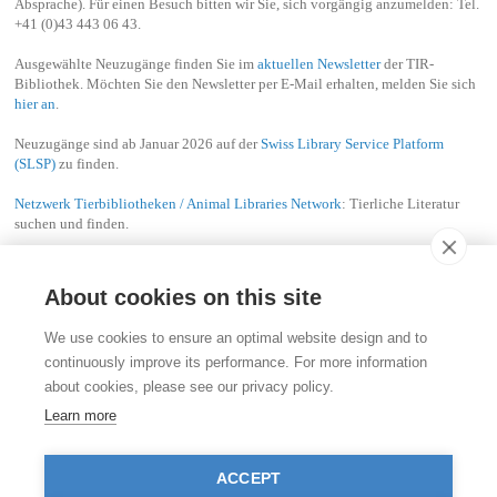
Absprache). Für einen Besuch bitten wir Sie, sich vorgängig anzumelden: Tel.
+41 (0)43 443 06 43.
Ausgewählte Neuzugänge finden Sie im
aktuellen Newsletter
der TIR-
Bibliothek. Möchten Sie den Newsletter per E-Mail erhalten, melden Sie sich
hier an
.
Neuzugänge sind ab Januar 2026 auf der
Swiss Library Service Platform
(SLSP)
zu finden.
Netzwerk Tierbibliotheken / Animal Libraries Network
: Tierliche Literatur
suchen und finden.
error
About cookies on this site
Kontakt
We use cookies to ensure an optimal website design and to
Stiftung für das Tier im Recht (TIR)
continuously improve its performance. For more information
Rigistrasse 9
about cookies, please see our privacy policy.
CH - 8006 Zürich
+41 (0)43 443 06 43
Learn more
info@tierimrecht.org
Ihre Spende kann von den Steuern abgezogen werden.
ACCEPT
IBAN: CH17 0900 0000 8770 0700 7, PostFinance CHF