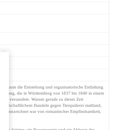
gen Raum die Entstehung und organisatorische Entfaltung
zbewegung, die in Württemberg von 1837 bis 1840 in einem
wieder versandete. Warum gerade zu dieser Zeit
esellschaftlichem Handeln gegen Tierquälerei stattfand,
die gekennzeichnet war von romantischer Empfindsamkeit,
it.
nere folgten: ein Frauenverein und ein Ableger der