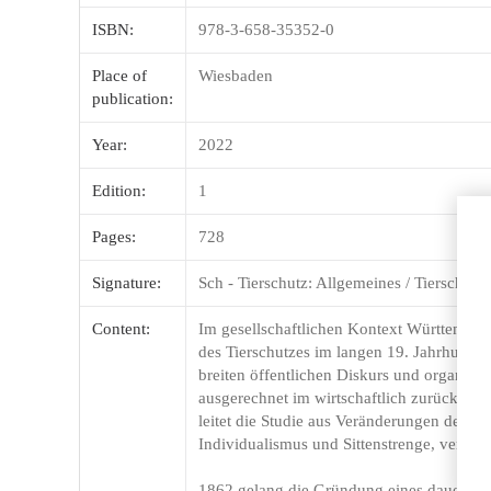
ISBN:
978-3-658-35352-0
Place of
Wiesbaden
publication:
Year:
2022
Edition:
1
Pages:
728
Signature:
Sch - Tierschutz: Allgemeines / Tierschutz
Content:
Im gesellschaftlichen Kontext Württember
des Tierschutzes im langen 19. Jahrhunder
breiten öffentlichen Diskurs und organisie
ausgerechnet im wirtschaftlich zurückgebl
leitet die Studie aus Veränderungen der g
Individualismus und Sittenstrenge, verschrä
1862 gelang die Gründung eines dauerhafte