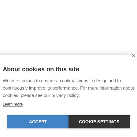
About cookies on this site
geschichte
We use cookies to ensure an optimal website design and to
continuously improve its performance. For more information about
gs zeichnet das vorliegende Buch exemplarisch für den deutschsprachi
cookies, please see our privacy policy.
t nach. Ausgangspunkt ist die erste kontinentaleuropäische Tierschut
Learn more
rt in sechs Vereinen einen Tierschutzparagrafen durchsetzte, bevor sie 
iebenen Württemberg der Übergang von tierethischer Reflexion zu zivilg
esellschaftlichen Verhältnisse und aus einer geistigen Atmosphäre ab, 
ACCEPT
COOKIE SETTINGS
nkt mit aufgeklärter, sehr praktisch orientierter pietistischer Frömmigke
ren und landesweiten Vereins, dem in den 1890er Jahren noch zwei klei