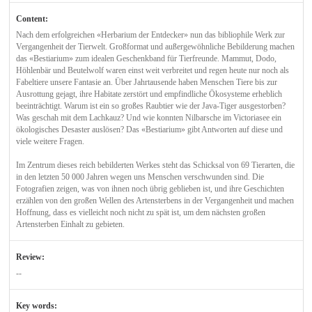
Content:
Nach dem erfolgreichen «Herbarium der Entdecker» nun das bibliophile Werk zur
Vergangenheit der Tierwelt. Großformat und außergewöhnliche Bebilderung machen
das «Bestiarium» zum idealen Geschenkband für Tierfreunde. Mammut, Dodo,
Höhlenbär und Beutelwolf waren einst weit verbreitet und regen heute nur noch als
Fabeltiere unsere Fantasie an. Über Jahrtausende haben Menschen Tiere bis zur
Ausrottung gejagt, ihre Habitate zerstört und empfindliche Ökosysteme erheblich
beeinträchtigt. Warum ist ein so großes Raubtier wie der Java-Tiger ausgestorben?
Was geschah mit dem Lachkauz? Und wie konnten Nilbarsche im Victoriasee ein
ökologisches Desaster auslösen? Das «Bestiarium» gibt Antworten auf diese und
viele weitere Fragen.
Im Zentrum dieses reich bebilderten Werkes steht das Schicksal von 69 Tierarten, die
in den letzten 50 000 Jahren wegen uns Menschen verschwunden sind. Die
Fotografien zeigen, was von ihnen noch übrig geblieben ist, und ihre Geschichten
erzählen von den großen Wellen des Artensterbens in der Vergangenheit und machen
Hoffnung, dass es vielleicht noch nicht zu spät ist, um dem nächsten großen
Artensterben Einhalt zu gebieten.
Review:
--
Key words: