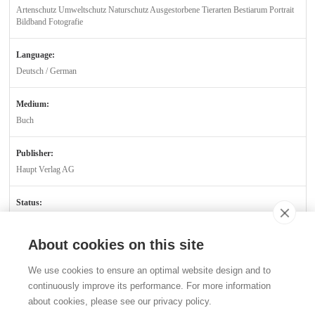
Artenschutz Umweltschutz Naturschutz Ausgestorbene Tierarten Bestiarum Portrait
Bildband Fotografie
Language:
Deutsch / German
Medium:
Buch
Publisher:
Haupt Verlag AG
Status:
Verfügbar
About cookies on this site
Contact
We use cookies to ensure an optimal website design and to
Stiftung für das Tier im Recht (TIR)
continuously improve its performance. For more information
Rigistrasse 9
about cookies, please see our privacy policy.
CH - 8006 Zürich
+41 (0)43 443 06 43